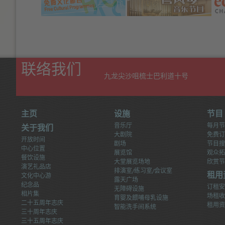
Size:
Size:
Size:
Default
Larger
Size
Largest
(
(
(
联络我们
九龙尖沙咀梳士巴利道十号
主页
设施
节目
音乐厅
每月节
关于我们
大剧院
免费订
开放时间
剧场
节目搜
中心位置
展览馆
观众拓
餐饮设施
大堂展览场地
欣赏节
演艺礼品店
排演室/练习室/会议室
文化中心游
租用
露天广场
纪念品
订租安
无障碍设施
相片集
场租收
育婴及餵哺母乳设施
二十五周年志庆
租用资
智能洗手间系统
三十周年志庆
三十五周年志庆