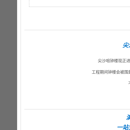
尖
尖沙咀钟楼现正进
工程期间钟楼会被围
一站