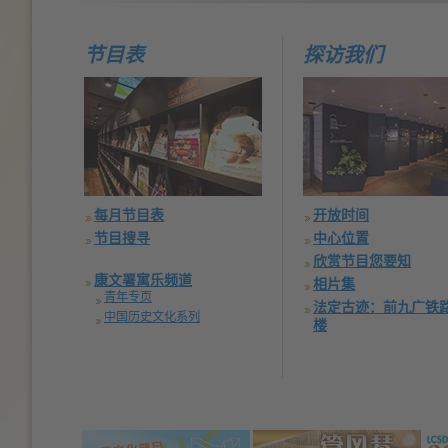
节目表
探访我们
每月节目表
开放时间
节目搜寻
中心位置
欣赏节目您要知
康文署寓乐频道
相片集
青年专页
法定古迹：前九广铁
中国历史文化系列
楼
Text
)
Text
)
Text
)