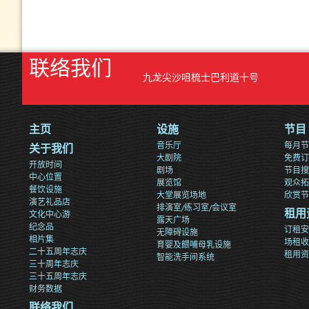
联络我们
九龙尖沙咀梳士巴利道十号
主页
设施
节目
音乐厅
每月节
关于我们
大剧院
免费订
开放时间
剧场
节目搜
中心位置
展览馆
观众拓
餐饮设施
大堂展览场地
欣赏节
演艺礼品店
排演室/练习室/会议室
文化中心游
租用
露天广场
纪念品
订租安
无障碍设施
相片集
场租收
育婴及餵哺母乳设施
二十五周年志庆
租用资
智能洗手间系统
三十周年志庆
三十五周年志庆
财务数据
联络我们