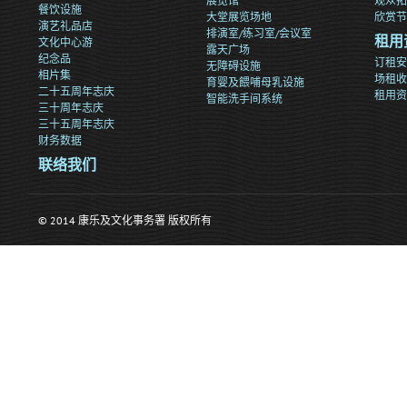
展览馆
观众拓
餐饮设施
大堂展览场地
欣赏节
演艺礼品店
排演室/练习室/会议室
文化中心游
租用
露天广场
纪念品
订租安
无障碍设施
相片集
场租收
育婴及餵哺母乳设施
二十五周年志庆
租用资
智能洗手间系统
三十周年志庆
三十五周年志庆
财务数据
联络我们
© 2014 康乐及文化事务署 版权所有