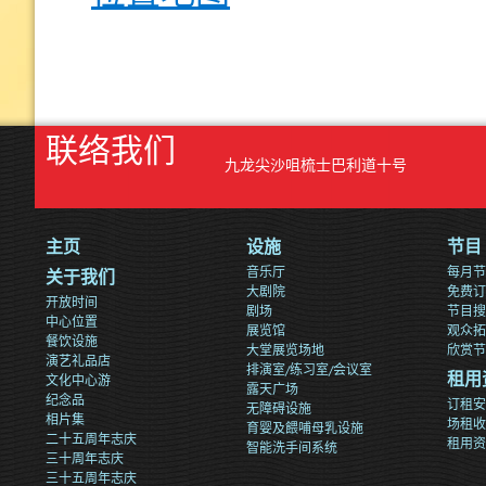
联络我们
九龙尖沙咀梳士巴利道十号
主页
设施
节目
音乐厅
每月节
关于我们
大剧院
免费订
开放时间
剧场
节目搜
中心位置
展览馆
观众拓
餐饮设施
大堂展览场地
欣赏节
演艺礼品店
排演室/练习室/会议室
文化中心游
租用
露天广场
纪念品
订租安
无障碍设施
相片集
场租收
育婴及餵哺母乳设施
二十五周年志庆
租用资
智能洗手间系统
三十周年志庆
三十五周年志庆