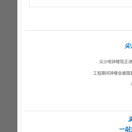
尖
尖沙咀钟楼现正进
工程期间钟楼会被围
一站