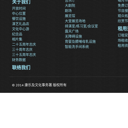
音乐厅
每月节
关于我们
大剧院
免费订
开放时间
剧场
节目搜
中心位置
展览馆
观众拓
餐饮设施
大堂展览场地
欣赏节
演艺礼品店
排演室/练习室/会议室
文化中心游
租用
露天广场
纪念品
订租安
无障碍设施
相片集
场租收
育婴及餵哺母乳设施
二十五周年志庆
租用资
智能洗手间系统
三十周年志庆
三十五周年志庆
财务数据
联络我们
© 2014 康乐及文化事务署 版权所有