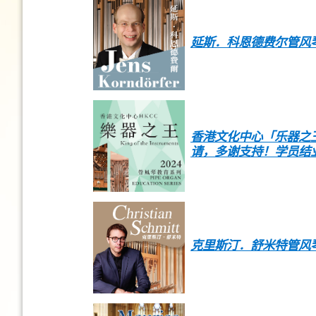
延斯．科恩德费尔管风
香港文化中心「乐器之王」
请，多谢支持！学员结
克里斯汀．舒米特管风