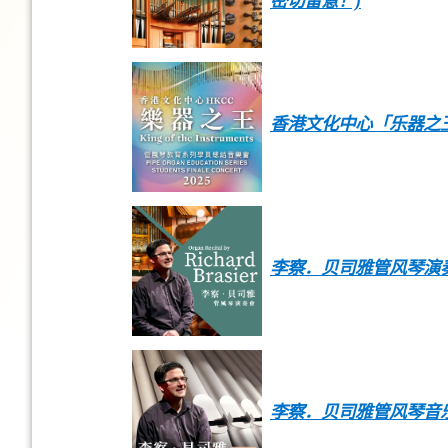
密切留意！)
香港文化中心「乐器之王
李察．贝司雅管风琴演
李察．贝司雅管风琴音