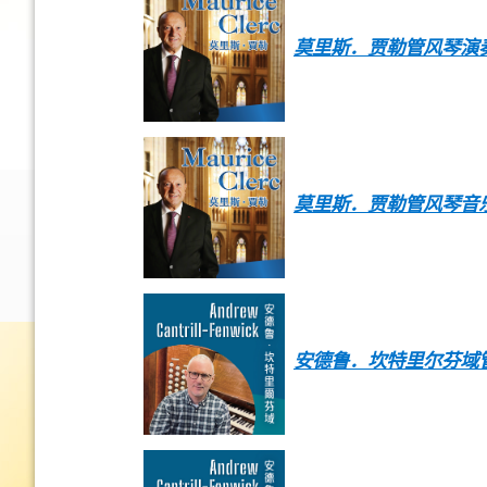
莫里斯．贾勒管风琴演
莫里斯．贾勒管风琴音
安德鲁．坎特里尔芬域