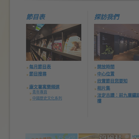
節目表
探訪我們
每月節目表
開放時間
節目搜尋
中心位置
欣賞節目您要知
康文署寓樂頻道
相片集
青年專頁
法定古蹟：前九廣鐵
中國歷史文化系列
樓
Text
)
Text
)
Text
)