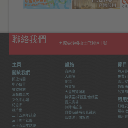
Size:
Size:
Size:
Default
Larger
Size
Largest
(
(
(
聯絡我們
九龍尖沙咀梳士巴利道十號
主頁
設施
節目
音樂廳
每月節
關於我們
大劇院
免費訂
開放時間
劇場
節目搜
中心位置
展覽館
觀眾拓
餐飲設施
大堂展覽場地
欣賞節
演藝禮品店
排演室/練習室/會議室
文化中心遊
租用
露天廣場
紀念品
訂租安
無障礙設施
相片集
場租收
育嬰及餵哺母乳設施
二十五周年誌慶
租用資
智能洗手間系統
三十周年誌慶
三十五周年誌慶