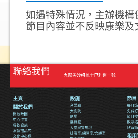
如遇特殊情況，主辦機構
節目內容並不反映康樂及
聯絡我們
九龍尖沙咀梳士巴利道十號
主頁
設施
節目
音樂廳
每月節
關於我們
大劇院
免費訂
開放時間
劇場
節目搜
中心位置
展覽館
觀眾拓
餐飲設施
大堂展覽場地
欣賞節
演藝禮品店
排演室/練習室/會議室
文化中心遊
租用