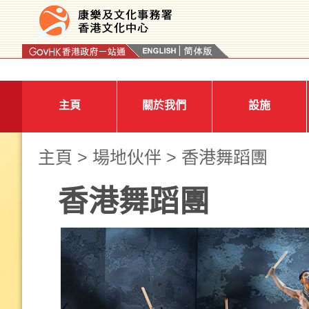
按“Tab”進入菜單
主頁
關於我們
設施
主頁
>
場地伙伴
> 香港舞蹈團
香港舞蹈團