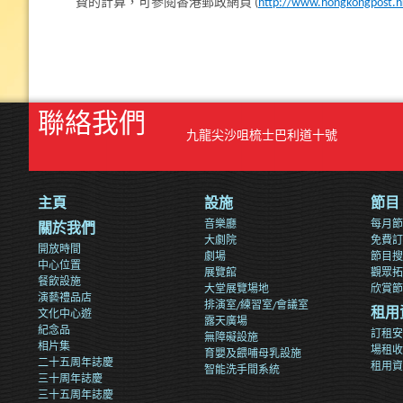
費的計算，可參閱香港郵政網頁 (
http://www.hongkongpost.hk
聯絡我們
九龍尖沙咀梳士巴利道十號
主頁
設施
節目
音樂廳
每月節
關於我們
大劇院
免費訂
開放時間
劇場
節目搜
中心位置
展覽館
觀眾拓
餐飲設施
大堂展覽場地
欣賞節
演藝禮品店
排演室/練習室/會議室
文化中心遊
租用
露天廣場
紀念品
訂租安
無障礙設施
相片集
場租收
育嬰及餵哺母乳設施
二十五周年誌慶
租用資
智能洗手間系統
三十周年誌慶
三十五周年誌慶