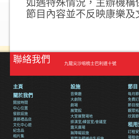
如遇特殊情況，主辦機構
節目內容並不反映康樂及
聯絡我們
九龍尖沙咀梳士巴利道十號
主頁
設施
節目
音樂廳
每月節
關於我們
大劇院
免費訂
開放時間
劇場
節目搜
中心位置
展覽館
觀眾拓
餐飲設施
大堂展覽場地
欣賞節
演藝禮品店
排演室/練習室/會議室
文化中心遊
租用
露天廣場
紀念品
訂租安
無障礙設施
相片集
場租收
育嬰及餵哺母乳設施