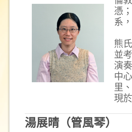
倫
憑
系
熊
並
演
中
里
現
湯展晴（管風琴）