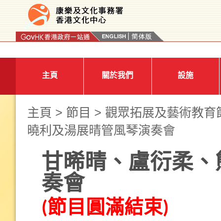
按“Tab”進入菜單
主頁
關於我們
設施
主頁
>
節目
>
觀眾拓展及藝術教育
曉利及湯展晴管風琴演奏會
甘晞晴、盧衍柔、
奏會
(節目圓滿結束)