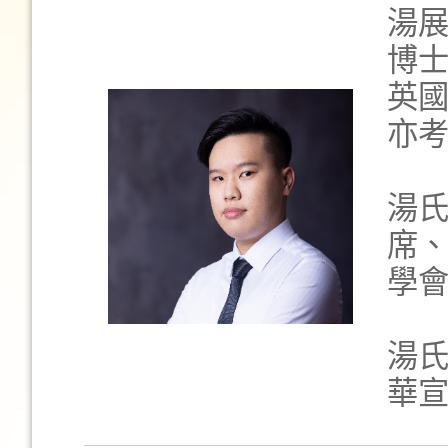
湯
博
英
亦
湯
席
學
湯
華