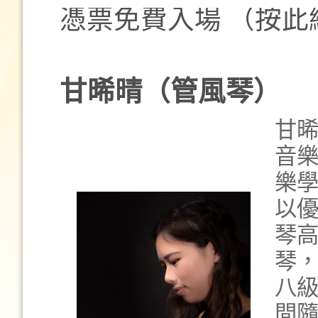
憑票免費入場 （按此
甘晞晴（管風琴）
甘
音
樂
以
琴
琴
八
間