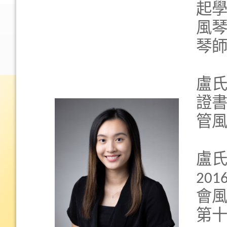
起學
風琴
琴
盧
證
管
盧
20
會風
第