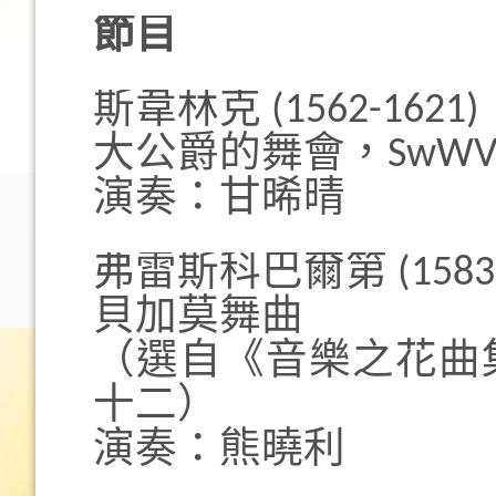
節目
斯韋林克 (1562-1621)
大公爵的舞會，SwWV 
演奏：甘晞晴
弗雷斯科巴爾第 (1583-
貝加莫舞曲
（選自《音樂之花曲
十二）
演奏：熊曉利