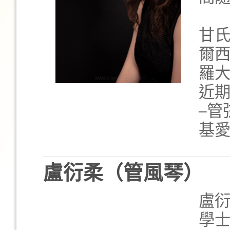
甘
爾
羅
近期
─管
基
盧衍柔（管風琴）
盧
學