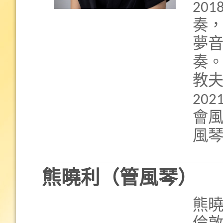
20
奏
夢
奏。
教
20
會
風
熊曉利（管風琴）
熊