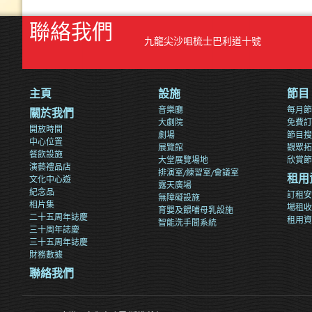
聯絡我們
九龍尖沙咀梳士巴利道十號
主頁
設施
節目
音樂廳
每月節
關於我們
大劇院
免費訂
開放時間
劇場
節目搜
中心位置
展覽館
觀眾拓
餐飲設施
大堂展覽場地
欣賞節
演藝禮品店
排演室/練習室/會議室
文化中心遊
租用
露天廣場
紀念品
訂租安
無障礙設施
相片集
場租收
育嬰及餵哺母乳設施
二十五周年誌慶
租用資
智能洗手間系統
三十周年誌慶
三十五周年誌慶
財務數據
聯絡我們