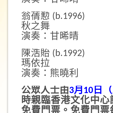
翁蒨懃 (b.1996)
秋之舞
演奏：甘晞晴
陳浩貽 (b.1992)
瑪依拉
演奏：熊曉利
公眾人士由
3月10日
時親臨香港文化中心
免費門票。免費門票