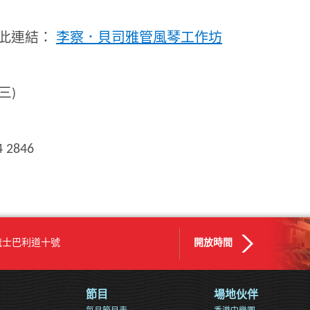
此連結：
李察．貝司雅管風琴工作坊
三)
 2846
梳士巴利道十號
開放時間
節目
場地伙伴