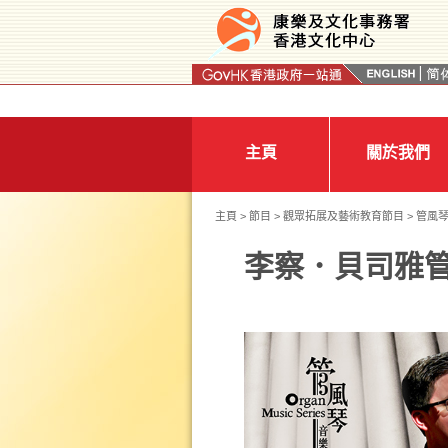
按“Tab”進入菜單
主頁
關於我們
主頁
>
節目
>
觀眾拓展及藝術教育節目
>
管風
李察．貝司雅