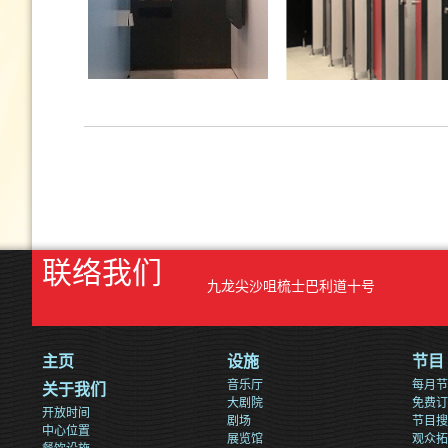
联络我们
九龙尖沙咀梳士巴利道十号
主页
设施
节目
音乐厅
每月节
关于我们
大剧院
免费订
开放时间
剧场
节目搜
中心位置
展览馆
观众拓