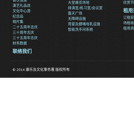
餐饮设施
大堂展览场地
欣赏节
演艺礼品店
排演室/练习室/会议室
文化中心游
租用
露天广场
纪念品
订租安
无障碍设施
相片集
场租收
育婴及餵哺母乳设施
二十五周年志庆
租用资
智能洗手间系统
三十周年志庆
三十五周年志庆
财务数据
联络我们
© 2014 康乐及文化事务署 版权所有